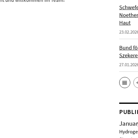
 Zeit und willkommen im Team!
Schwefe
Noether
Haut
23.02.202
Bund fö
Szekere
27.01.202
PUBLI
Januar
Hydrogel