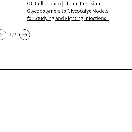
OC Colloquium | "From Precision
Glycopolymers to Glycocalyx Models
for Studying and Fighting Infections"
1 / 3