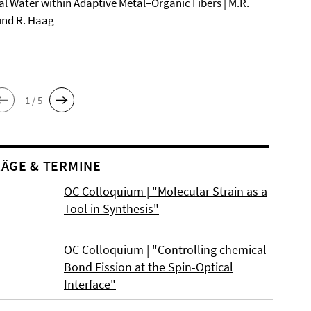
al Water within Adaptive Metal–Organic Fibers | M.R.
und R. Haag
1 / 5
ÄGE & TERMINE
OC Colloquium | "Molecular Strain as a
Tool in Synthesis"
OC Colloquium | "Controlling chemical
Bond Fission at the Spin-Optical
Interface"