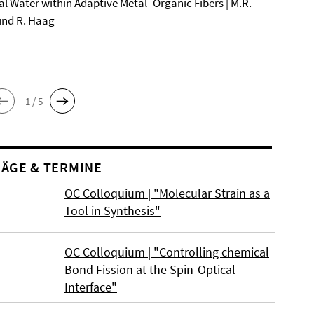
al Water within Adaptive Metal–Organic Fibers | M.R.
und R. Haag
1 / 5
ÄGE & TERMINE
OC Colloquium | "Molecular Strain as a
Tool in Synthesis"
OC Colloquium | "Controlling chemical
Bond Fission at the Spin-Optical
Interface"