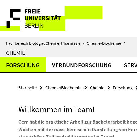
Springe
Service-
direkt
zu
Navigation
Inhalt
Fachbereich Biologie, Chemie, Pharmazie
/
Chemie/Biochemie
/
CHEMIE
FORSCHUNG
VERBUNDFORSCHUNG
SERV
Startseite
Chemie/Biochemie
Chemie
Forschung
Willkommen im Team!
Cem hat die praktische Arbeit zur Bachelorarbeit b
Wochen mit der nasschemischen Darstellung von Ferr