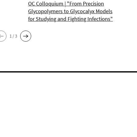
OC Colloquium | "From Precision
Glycopolymers to Glycocalyx Models
for Studying and Fighting Infections"
1 / 3