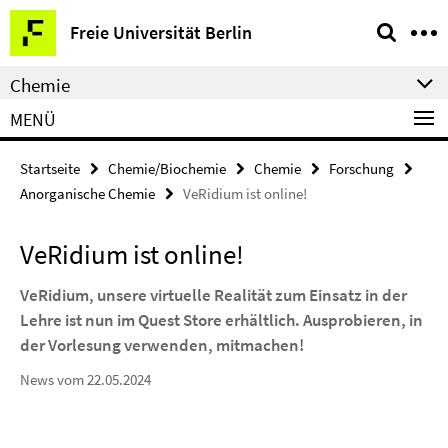
Springe
Service-
Freie Universität Berlin
direkt
Navigation
zu
Chemie
Inhalt
MENÜ
Startseite
Chemie/Biochemie
Chemie
Forschung
Anorganische Chemie
VeRidium ist online!
VeRidium ist online!
VeRidium, unsere virtuelle Realität zum Einsatz in der
Lehre ist nun im Quest Store erhältlich. Ausprobieren, in
der Vorlesung verwenden, mitmachen!
News vom 22.05.2024