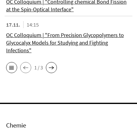
OC Colloquium | "Controlling chemical Bond Fission
at the Spin-Optical Interface"
17.11.
14:15
OC Colloquium | "From Precision Glycopolymers to
Glycocalyx Models for Studying and Fighting
Infections"
1 / 3
Chemie