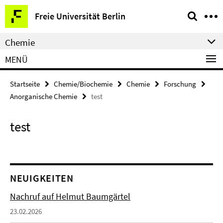
Springe
Service-
Freie Universität Berlin
direkt
Navigation
zu
Chemie
Inhalt
MENÜ
Startseite
Chemie/Biochemie
Chemie
Forschung
Anorganische Chemie
test
test
NEUIGKEITEN
Nachruf auf Helmut Baumgärtel
23.02.2026