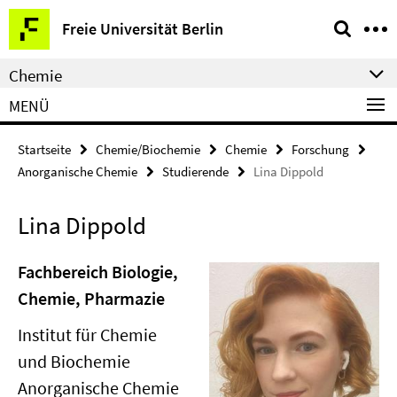
Springe
Service-
Freie Universität Berlin
direkt
Navigation
zu
Chemie
Inhalt
MENÜ
Startseite
Chemie/Biochemie
Chemie
Forschung
Anorganische Chemie
Studierende
Lina Dippold
Lina Dippold
Fachbereich Biologie,
Chemie, Pharmazie
Institut für Chemie
und Biochemie
Anorganische Chemie