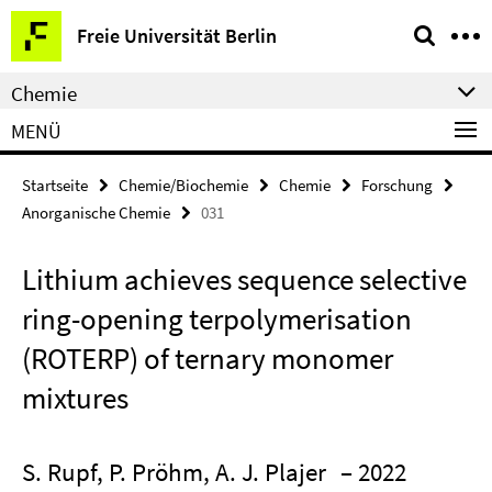
Springe
Service-
Freie Universität Berlin
direkt
Navigation
zu
Chemie
Inhalt
MENÜ
Startseite
Chemie/Biochemie
Chemie
Forschung
Anorganische Chemie
031
Lithium achieves sequence selective
ring-opening terpolymerisation
(ROTERP) of ternary monomer
mixtures
S. Rupf, P. Pröhm, A. J. Plajer
– 2022