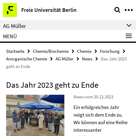
Springe
Service-
Freie Universität Berlin
direkt
Navigation
zu
AG Müller
Inhalt
MENÜ
Startseite
Chemie/Biochemie
Chemie
Forschung
Anorganische Chemie
AG Müller
News
Das Jahr 2023
geht zu Ende
Das Jahr 2023 geht zu Ende
News vom 20.12.2023
Ein erfolgreiches Jahr
neigt sich dem Ende zu.
Wir können auf eine Reihe
interessanter