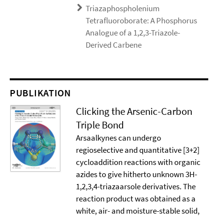
Triazaphospholenium
Tetrafluoroborate: A Phosphorus
Analogue of a 1,2,3-Triazole-
Derived Carbene
PUBLIKATION
Clicking the Arsenic-Carbon
Triple Bond
Arsaalkynes can undergo
regioselective and quantitative [3+2]
cycloaddition reactions with organic
azides to give hitherto unknown 3H-
1,2,3,4-triazaarsole derivatives. The
reaction product was obtained as a
white, air- and moisture-stable solid,