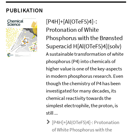
PUBLIKATION
[P4H]+[Al(OTeF5)4]-:
Protonation of White
Phosphorus with the Brønsted
Superacid H[Al(OTeF5)4](solv)
A sustainable transformation of white
phosphorus (P4) into chemicals of
higher value is one of the key-aspects
in modern phosphorus research. Even
though the chemistry of P4 has been
investigated for many decades, its
chemical reactivity towards the
simplest electrophile, the proton, is
still ...
[P4H]+[Al(OTeF5)4]-: Protonation
of White Phosphorus with the