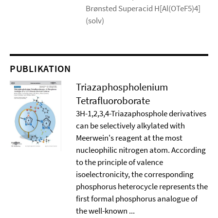
Brønsted Superacid H[Al(OTeF5)4]
(solv)
PUBLIKATION
Triazaphospholenium
Tetrafluoroborate
3H-1,2,3,4-Triazaphosphole derivatives
can be selectively alkylated with
Meerwein's reagent at the most
nucleophilic nitrogen atom. According
to the principle of valence
isoelectronicity, the corresponding
phosphorus heterocycle represents the
first formal phosphorus analogue of
the well-known ...