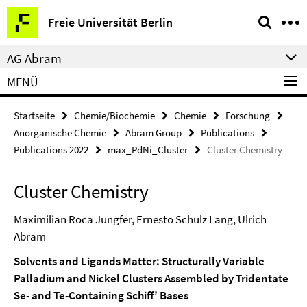
Springe
Service-
Freie Universität Berlin
direkt
Navigation
zu
AG Abram
Inhalt
MENÜ
Startseite
Chemie/Biochemie
Chemie
Forschung
Anorganische Chemie
Abram Group
Publications
Publications 2022
max_PdNi_Cluster
Cluster Chemistry
Cluster Chemistry
Maximilian Roca Jungfer, Ernesto Schulz Lang, Ulrich
Abram
Solvents and Ligands Matter: Structurally Variable
Palladium and Nickel Clusters Assembled by Tridentate
Se- and Te-Containing Schiff’ Bases