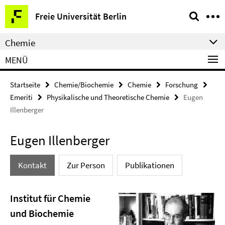
Springe
Service-
Freie Universität Berlin
direkt
Navigation
zu
Chemie
Inhalt
MENÜ
Startseite
Chemie/Biochemie
Chemie
Forschung
Emeriti
Physikalische und Theoretische Chemie
Eugen
Illenberger
Eugen Illenberger
Kontakt
Zur Person
Publikationen
Institut für Chemie
und Biochemie