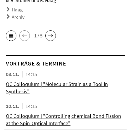
M.R. Stühler und R. Haag
Haag
Archiv
1 / 5
VORTRÄGE & TERMINE
03.11.
14:15
OC Colloquium | "Molecular Strain as a Tool in
Synthesis"
10.11.
14:15
OC Colloquium | "Controlling chemical Bond Fission
at the Spin-Optical Interface"