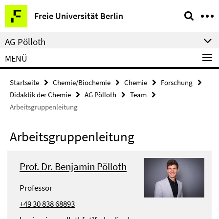
Springe
Service-
Freie Universität Berlin
direkt
Navigation
zu
AG Pölloth
Inhalt
MENÜ
Startseite
Chemie/Biochemie
Chemie
Forschung
Didaktik der Chemie
AG Pölloth
Team
Arbeitsgruppenleitung
Arbeitsgruppenleitung
Prof. Dr. Benjamin Pölloth
Professor
+49 30 838 68893