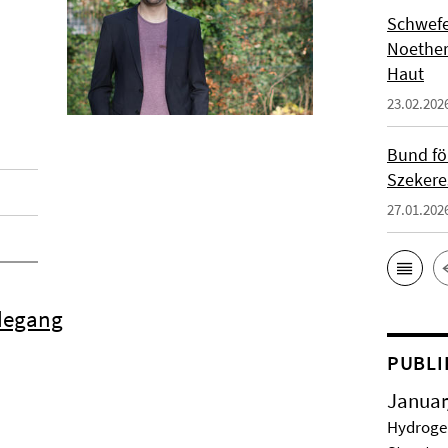
Schwefe
Noether
Haut
23.02.202
Bund fö
Szekere
27.01.202
rdegang
PUBLI
Januar
Hydrogel