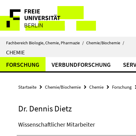
Springe
Service-
direkt
zu
Navigation
Inhalt
Fachbereich Biologie, Chemie, Pharmazie
/
Chemie/Biochemie
/
CHEMIE
FORSCHUNG
VERBUNDFORSCHUNG
SERV
Startseite
Chemie/Biochemie
Chemie
Forschung
Dr. Dennis Dietz
Wissenschaftlicher Mitarbeiter