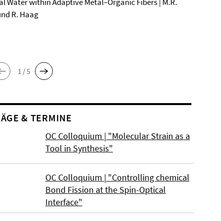
al Water within Adaptive Metal–Organic Fibers | M.R.
und R. Haag
1 / 5
ÄGE & TERMINE
OC Colloquium | "Molecular Strain as a
Tool in Synthesis"
OC Colloquium | "Controlling chemical
Bond Fission at the Spin-Optical
Interface"