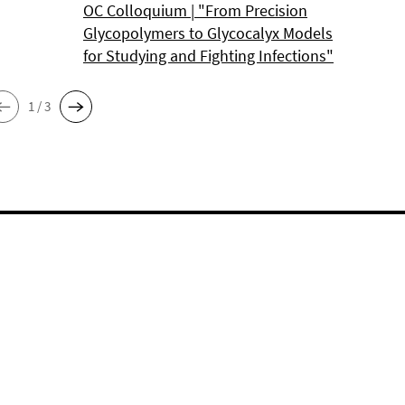
OC Colloquium | "From Precision
Glycopolymers to Glycocalyx Models
for Studying and Fighting Infections"
1 / 3