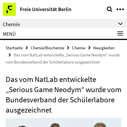
Springe
Service-
Freie Universität Berlin
direkt
Navigation
zu
Chemie
Inhalt
MENÜ
Startseite
Chemie/Biochemie
Chemie
Neuigkeiten
Das vom NatLab entwickelte „Serious Game Neodym“ wurde
vom Bundesverband der Schülerlabore ausgezeichnet
Das vom NatLab entwickelte
„Serious Game Neodym“ wurde vom
Bundesverband der Schülerlabore
ausgezeichnet