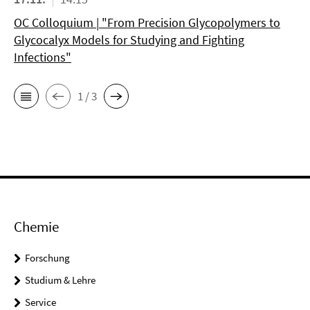
OC Colloquium | "From Precision Glycopolymers to
Glycocalyx Models for Studying and Fighting
Infections"
1 / 3
Chemie
Forschung
Studium & Lehre
Service