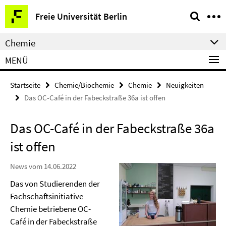
Springe
Service-
Freie Universität Berlin
direkt
Navigation
zu
Chemie
Inhalt
MENÜ
Startseite
Chemie/Biochemie
Chemie
Neuigkeiten
Das OC-Café in der Fabeckstraße 36a ist offen
Das OC-Café in der Fabeckstraße 36a
ist offen
News vom 14.06.2022
Das von Studierenden der
Fachschaftsinitiative
Chemie betriebene OC-
Café in der Fabeckstraße