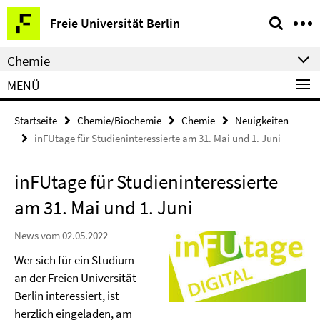
Springe
Service-
Freie Universität Berlin
direkt
Navigation
zu
Chemie
Inhalt
MENÜ
Startseite
Chemie/Biochemie
Chemie
Neuigkeiten
inFUtage für Studieninteressierte am 31. Mai und 1. Juni
inFUtage für Studieninteressierte
am 31. Mai und 1. Juni
News vom 02.05.2022
Wer sich für ein Studium
an der Freien Universität
Berlin interessiert, ist
herzlich eingeladen, am