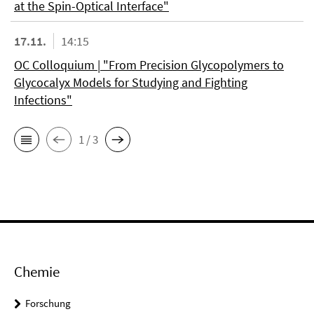
at the Spin-Optical Interface"
17.11.
14:15
OC Colloquium | "From Precision Glycopolymers to
Glycocalyx Models for Studying and Fighting
Infections"
1 / 3
Chemie
Forschung