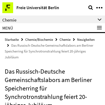
Springe
Service-
Freie Universität Berlin
direkt
Navigation
zu
Chemie
Inhalt
MENÜ
Startseite
Chemie/Biochemie
Chemie
Neuigkeiten
Das Russisch-Deutsche Gemeinschaftslabors am Berliner
Speicherring für Synchrotronstrahlung feiert 20-jähriges
Jubiläum
Das Russisch-Deutsche
Gemeinschaftslabors am Berliner
Speicherring für
Synchrotronstrahlung feiert 20-