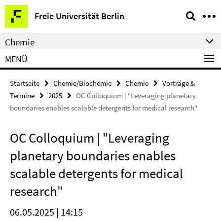
Springe
Service-
Freie Universität Berlin
direkt
Navigation
zu
Chemie
Inhalt
MENÜ
Startseite
Chemie/Biochemie
Chemie
Vorträge &
Termine
2025
OC Colloquium | "Leveraging planetary
boundaries enables scalable detergents for medical research"
OC Colloquium | "Leveraging
planetary boundaries enables
scalable detergents for medical
research"
06.05.2025 | 14:15