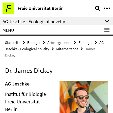
Springe
Service-
Freie Universität Berlin
direkt
Navigation
zu
AG Jeschke - Ecological novelty
Inhalt
MENÜ
Startseite
Biologie
Arbeitsgruppen
Zoologie
AG
Jeschke - Ecological novelty
Mitarbeitende
James
Dickey
Dr. James Dickey
AG Jeschke
Institut für Biologie
Freie Universität
Berlin