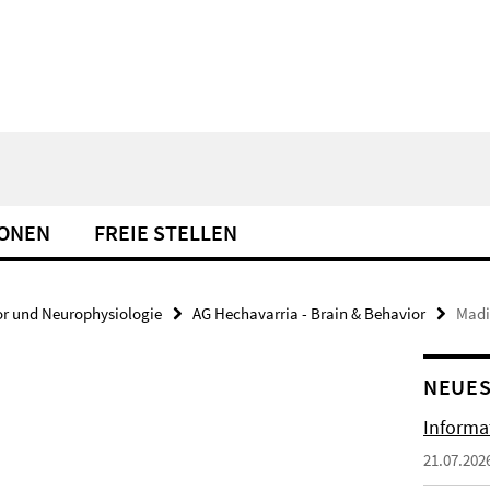
IONEN
FREIE STELLEN
or und Neurophysiologie
AG Hechavarria - Brain & Behavior
Madi
NEUES
Informa
21.07.202