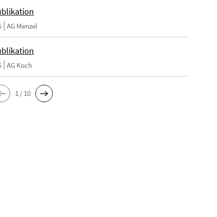
blikation
6
AG Menzel
blikation
6
AG Koch
1 / 10