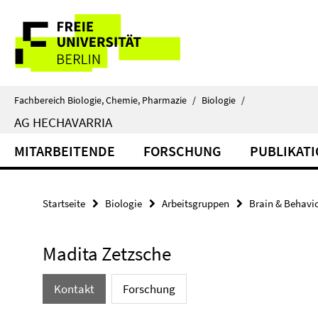
Springe
Service-
direkt
zu
Navigation
Inhalt
Fachbereich Biologie, Chemie, Pharmazie
/
Biologie
/
AG HECHAVARRIA
MITARBEITENDE
FORSCHUNG
PUBLIKAT
Startseite
Biologie
Arbeitsgruppen
Brain & Behavi
Madita Zetzsche
Kontakt
Forschung