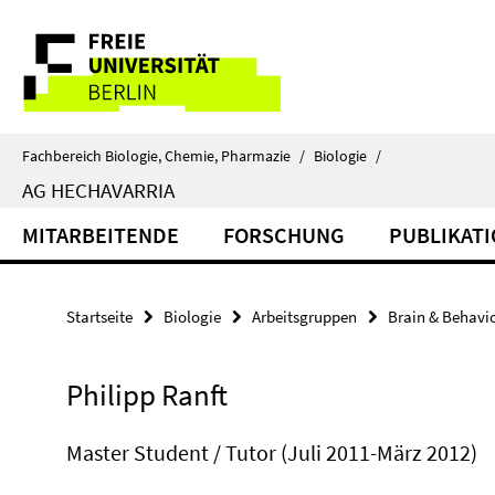
Springe
Service-
direkt
zu
Navigation
Inhalt
Fachbereich Biologie, Chemie, Pharmazie
/
Biologie
/
AG HECHAVARRIA
MITARBEITENDE
FORSCHUNG
PUBLIKAT
Startseite
Biologie
Arbeitsgruppen
Brain & Behavi
Philipp Ranft
Master Student / Tutor (Juli 2011-März 2012)