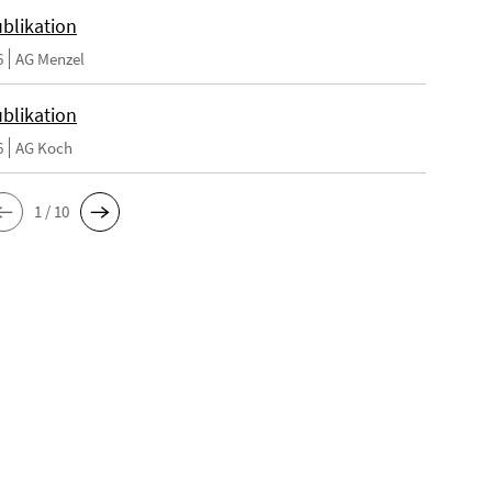
blikation
6
AG Menzel
blikation
6
AG Koch
1 / 10