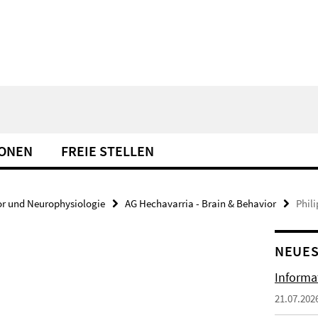
IONEN
FREIE STELLEN
or und Neurophysiologie
AG Hechavarria - Brain & Behavior
Phil
NEUES
Informa
21.07.202