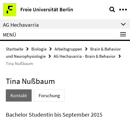
Springe
Service-
Freie Universität Berlin
direkt
Navigation
zu
AG Hechavarria
Inhalt
MENÜ
Startseite
Biologie
Arbeitsgruppen
Brain & Behavior
und Neurophysiologie
AG Hechavarria - Brain & Behavior
Tina Nußbaum
Tina Nußbaum
Kontakt
Forschung
Bachelor Studentin bis September 2015