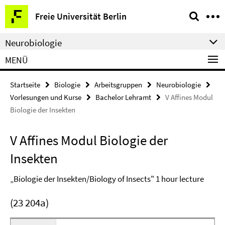
Springe
Service-
Freie Universität Berlin
direkt
Navigation
zu
Neurobiologie
Inhalt
MENÜ
Startseite
Biologie
Arbeitsgruppen
Neurobiologie
Vorlesungen und Kurse
Bachelor Lehramt
V Affines Modul
Biologie der Insekten
V Affines Modul Biologie der
Insekten
„Biologie der Insekten/Biology of Insects" 1 hour lecture
(23 204a)