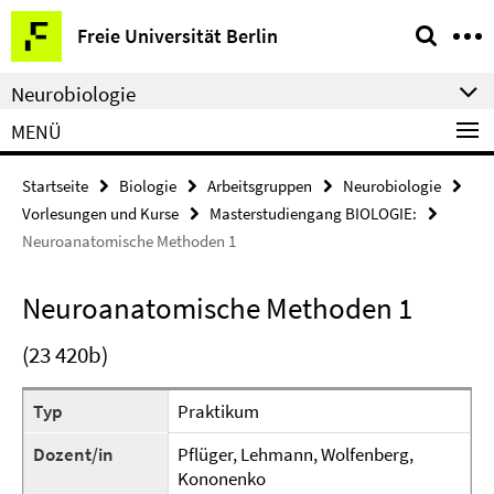
Springe
Service-
Freie Universität Berlin
direkt
Navigation
zu
Neurobiologie
Inhalt
MENÜ
Startseite
Biologie
Arbeitsgruppen
Neurobiologie
Vorlesungen und Kurse
Masterstudiengang BIOLOGIE:
Neuroanatomische Methoden 1
Neuroanatomische Methoden 1
(23 420b)
Typ
Praktikum
Dozent/in
Pflüger, Lehmann, Wolfenberg,
Kononenko