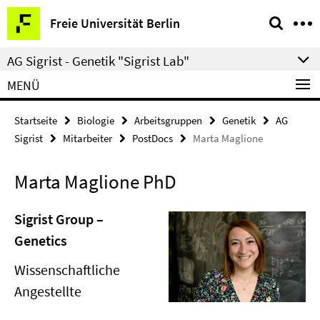
Springe
Service-
Freie Universität Berlin
direkt
Navigation
zu
AG Sigrist - Genetik "Sigrist Lab"
Inhalt
MENÜ
Startseite
Biologie
Arbeitsgruppen
Genetik
AG
Sigrist
Mitarbeiter
PostDocs
Marta Maglione
Marta Maglione PhD
Sigrist Group –
Genetics
Wissenschaftliche
Angestellte