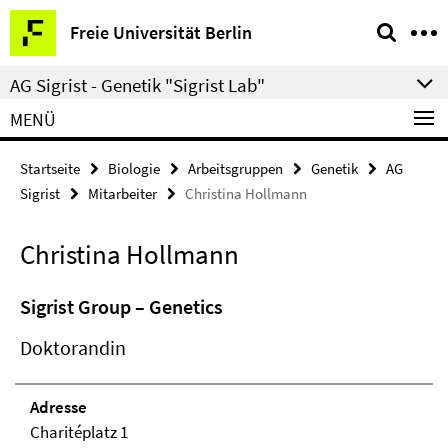
Springe
Service-
Freie Universität Berlin
direkt
Navigation
zu
AG Sigrist - Genetik "Sigrist Lab"
Inhalt
MENÜ
Startseite
Biologie
Arbeitsgruppen
Genetik
AG
Sigrist
Mitarbeiter
Christina Hollmann
Christina Hollmann
Sigrist Group – Genetics
Doktorandin
Adresse
Charitéplatz 1