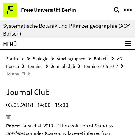
Springe
Service-
Freie Universität Berlin
direkt
Navigation
zu
Systematische Botanik und Pflanzengeographie (AG
Inhalt
Borsch)
MENÜ
Startseite
Biologie
Arbeitsgruppen
Botanik
AG
Borsch
Termine
Journal Club
Termine 2015-2017
Journal Club
Journal Club
03.05.2018 | 14:00 - 15:00
Paper:
Farsi et al. 2013 – "The evolution of
Dianthus
polylepis
complex (Caryophyllaceae) inferred from