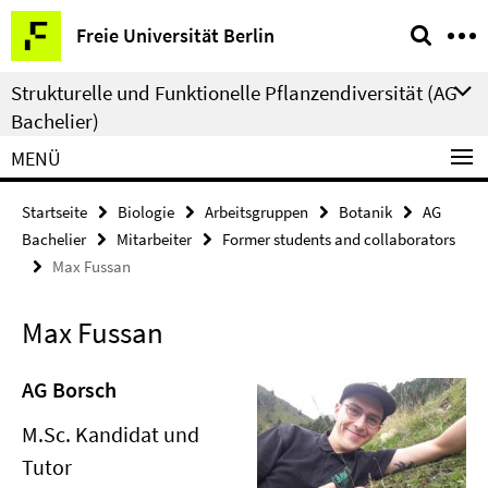
Springe
Service-
Freie Universität Berlin
direkt
Navigation
zu
Strukturelle und Funktionelle Pflanzendiversität (AG
Inhalt
Bachelier)
MENÜ
Startseite
Biologie
Arbeitsgruppen
Botanik
AG
Bachelier
Mitarbeiter
Former students and collaborators
Max Fussan
Max Fussan
AG Borsch
M.Sc. Kandidat und
Tutor