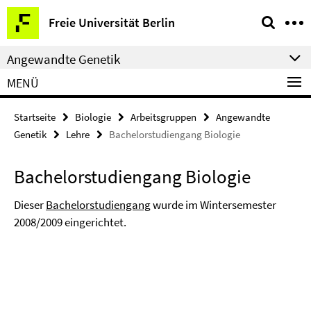
Springe
Service-
Freie Universität Berlin
direkt
Navigation
zu
Angewandte Genetik
Inhalt
MENÜ
Startseite
Biologie
Arbeitsgruppen
Angewandte
Genetik
Lehre
Bachelorstudiengang Biologie
Bachelorstudiengang Biologie
Dieser
Bachelorstudiengang
wurde im Wintersemester
2008/2009 eingerichtet.