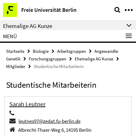
Springe
Service-
Freie Universität Berlin
direkt
Navigation
zu
Ehemalige AG Kunze
Inhalt
MENÜ
Startseite
Biologie
Arbeitsgruppen
Angewandte
Genetik
Forschungsgruppen
Ehemalige AG Kunze
Mitglieder
Studentische Mitarbeiterin
Studentische Mitarbeiterin
Sarah Leutner
leutnes97@zedat.fu-berlin.de
Albrecht-Thaer-Weg 6, 14195 Berlin