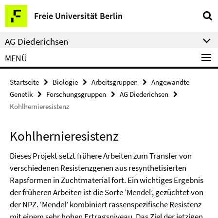
Springe
Service-
Freie Universität Berlin
direkt
Navigation
zu
AG Diederichsen
Inhalt
MENÜ
Startseite
Biologie
Arbeitsgruppen
Angewandte
Genetik
Forschungsgruppen
AG Diederichsen
Kohlhernieresistenz
Kohlhernieresistenz
Dieses Projekt setzt frühere Arbeiten zum Transfer von
verschiedenen Resistenzgenen aus resynthetisierten
Rapsformen in Zuchtmaterial fort. Ein wichtiges Ergebnis
der früheren Arbeiten ist die Sorte ‘Mendel’, gezüchtet von
der NPZ. ‘Mendel’ kombiniert rassenspezifische Resistenz
mit einem sehr hohen Ertragsniveau. Das Ziel der jetzigen