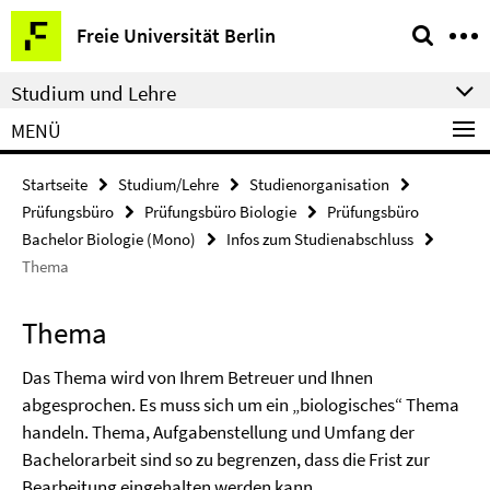
Springe
Service-
Freie Universität Berlin
direkt
Navigation
zu
Studium und Lehre
Inhalt
MENÜ
Startseite
Studium/Lehre
Studienorganisation
Prüfungsbüro
Prüfungsbüro Biologie
Prüfungsbüro
Bachelor Biologie (Mono)
Infos zum Studienabschluss
Thema
Thema
Das Thema wird von Ihrem Betreuer und Ihnen
abgesprochen. Es muss sich um ein „biologisches“ Thema
handeln. Thema, Aufgabenstellung und Umfang der
Bachelorarbeit sind so zu begrenzen, dass die Frist zur
Bearbeitung eingehalten werden kann.