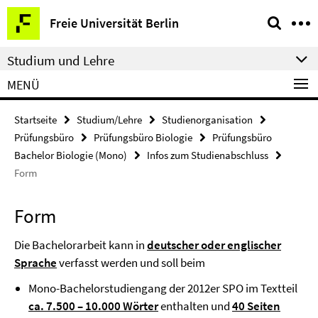
Springe
Service-
Freie Universität Berlin
direkt
Navigation
zu
Studium und Lehre
Inhalt
MENÜ
Startseite
Studium/Lehre
Studienorganisation
Prüfungsbüro
Prüfungsbüro Biologie
Prüfungsbüro
Bachelor Biologie (Mono)
Infos zum Studienabschluss
Form
Form
Die Bachelorarbeit kann in
deutscher oder englischer
Sprache
verfasst werden und soll beim
Mono-Bachelorstudiengang der 2012er SPO im Textteil
ca. 7.500 – 10.000 Wörter
enthalten und
40 Seiten