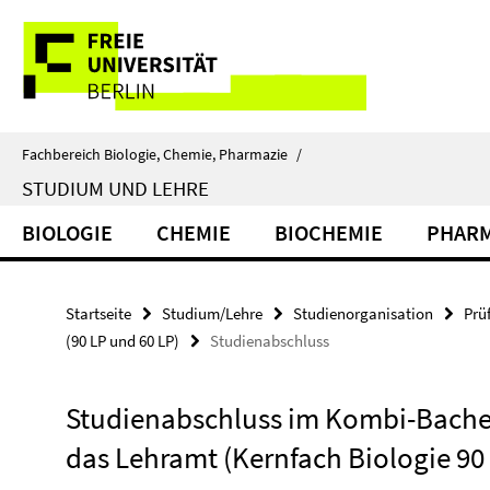
Springe
Service-
direkt
zu
Navigation
Inhalt
Fachbereich Biologie, Chemie, Pharmazie
/
STUDIUM UND LEHRE
BIOLOGIE
CHEMIE
BIOCHEMIE
PHARM
Startseite
Studium/Lehre
Studienorganisation
Prü
(90 LP und 60 LP)
Studienabschluss
Studienabschluss im Kombi-Bachel
das Lehramt (Kernfach Biologie 90