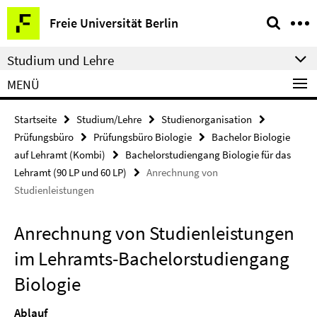
Springe
Service-
Freie Universität Berlin
direkt
Navigation
zu
Studium und Lehre
Inhalt
MENÜ
Startseite
Studium/Lehre
Studienorganisation
Prüfungsbüro
Prüfungsbüro Biologie
Bachelor Biologie
auf Lehramt (Kombi)
Bachelorstudiengang Biologie für das
Lehramt (90 LP und 60 LP)
Anrechnung von
Studienleistungen
Anrechnung von Studienleistungen
im Lehramts-Bachelorstudiengang
Biologie
Ablauf