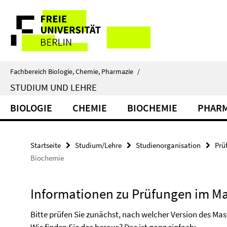
Springe
Service-
direkt
zu
Navigation
Inhalt
Fachbereich Biologie, Chemie, Pharmazie
/
STUDIUM UND LEHRE
BIOLOGIE
CHEMIE
BIOCHEMIE
PHARM
Startseite
Studium/Lehre
Studienorganisation
Prü
Biochemie
Informationen zu Prüfungen im M
Bitte prüfen Sie zunächst, nach welcher Version des Ma