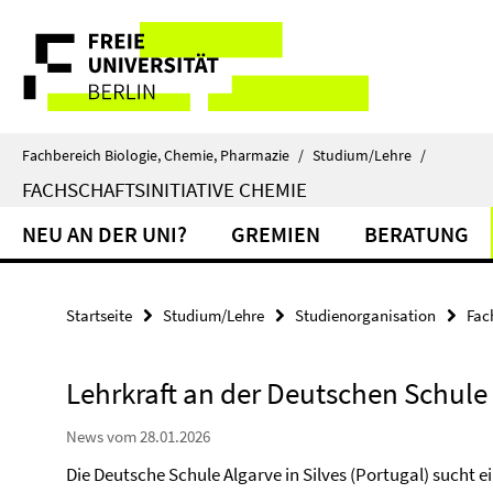
Springe
Service-
direkt
zu
Navigation
Inhalt
Fachbereich Biologie, Chemie, Pharmazie
/
Studium/Lehre
/
FACHSCHAFTSINITIATIVE CHEMIE
NEU AN DER UNI?
GREMIEN
BERATUNG
Startseite
Studium/Lehre
Studienorganisation
Fac
Lehrkraft an der Deutschen Schule
News vom 28.01.2026
Die Deutsche Schule Algarve in Silves (Portugal) sucht e