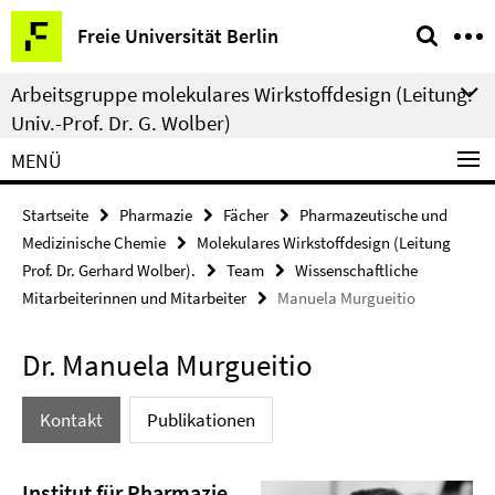
Springe
Service-
Freie Universität Berlin
direkt
Navigation
zu
Arbeitsgruppe molekulares Wirkstoffdesign (Leitung:
Inhalt
Univ.-Prof. Dr. G. Wolber)
MENÜ
Startseite
Pharmazie
Fächer
Pharmazeutische und
Medizinische Chemie
Molekulares Wirkstoffdesign (Leitung
Prof. Dr. Gerhard Wolber).
Team
Wissenschaftliche
Mitarbeiterinnen und Mitarbeiter
Manuela Murgueitio
Dr. Manuela Murgueitio
Kontakt
Publikationen
Institut für Pharmazie