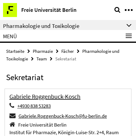
Springe
Service-
Freie Universität Berlin
direkt
Navigation
zu
Pharmakologie und Toxikologie
Inhalt
MENÜ
Startseite
Pharmazie
Fächer
Pharmakologie und
Toxikologie
Team
Sekretariat
Sekretariat
Gabriele Roggenbuck-Kosch
+4930 838 53283
Gabriele.Roggenbuck-Kosch@fu-berlin.de
Freie Universität Berlin
Institut für Pharmazie, Königin-Luise-Str. 2+4, Raum