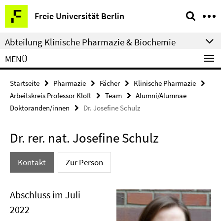
Springe
Service-
Freie Universität Berlin
direkt
Navigation
zu
Abteilung Klinische Pharmazie & Biochemie
Inhalt
MENÜ
Startseite
Pharmazie
Fächer
Klinische Pharmazie
Arbeitskreis Professor Kloft
Team
Alumni/Alumnae
Doktoranden/innen
Dr. Josefine Schulz
Dr. rer. nat. Josefine Schulz
Kontakt
Zur Person
Abschluss im Juli
2022