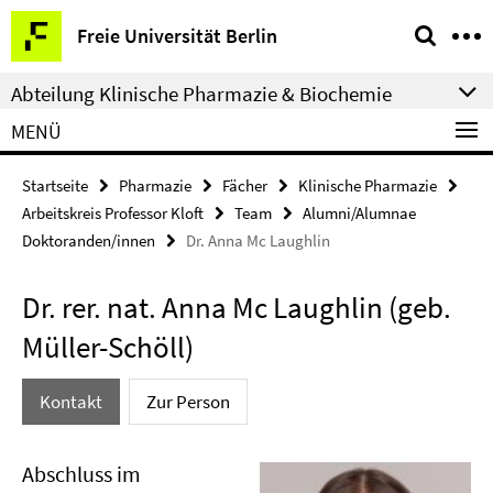
Springe
Service-
Freie Universität Berlin
direkt
Navigation
zu
Abteilung Klinische Pharmazie & Biochemie
Inhalt
MENÜ
Startseite
Pharmazie
Fächer
Klinische Pharmazie
Arbeitskreis Professor Kloft
Team
Alumni/Alumnae
Doktoranden/innen
Dr. Anna Mc Laughlin
Dr. rer. nat. Anna Mc Laughlin (geb.
Müller-Schöll)
Kontakt
Zur Person
Abschluss im