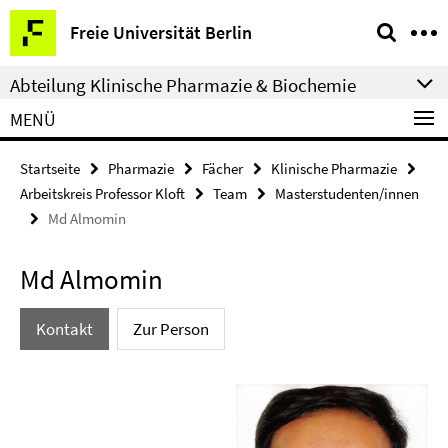
Springe
Service-
Freie Universität Berlin
direkt
Navigation
zu
Abteilung Klinische Pharmazie & Biochemie
Inhalt
MENÜ
Startseite
Pharmazie
Fächer
Klinische Pharmazie
Arbeitskreis Professor Kloft
Team
Masterstudenten/innen
Md Almomin
Md Almomin
Kontakt
Zur Person