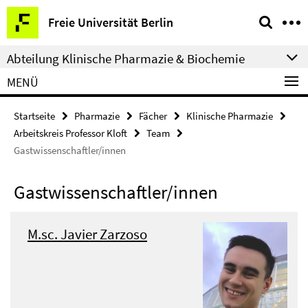
Springe
Service-
Freie Universität Berlin
direkt
Navigation
zu
Abteilung Klinische Pharmazie & Biochemie
Inhalt
MENÜ
Startseite
Pharmazie
Fächer
Klinische Pharmazie
Arbeitskreis Professor Kloft
Team
Gastwissenschaftler/innen
Gastwissenschaftler/innen
M.sc. Javier Zarzoso