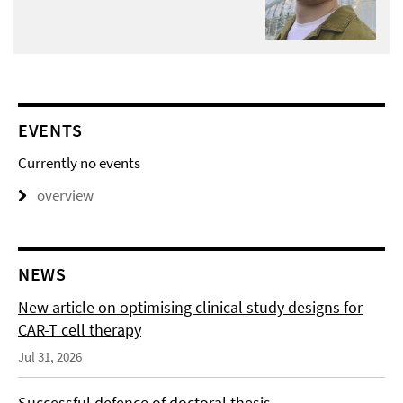
EVENTS
Currently no events
overview
NEWS
New article on optimising clinical study designs for
CAR-T cell therapy
Jul 31, 2026
Successful defence of doctoral thesis