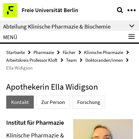
Springe
Service-
Freie Universität Berlin
direkt
Navigation
zu
Abteilung Klinische Pharmazie & Biochemie
Inhalt
MENÜ
Startseite
Pharmazie
Fächer
Klinische Pharmazie
Arbeitskreis Professor Kloft
Team
Doktoranden/innen
Ella Widigson
Apothekerin Ella Widigson
Kontakt
Zur Person
Forschung
Institut für Pharmazie
Klinische Pharmazie &