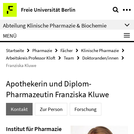
Springe
Service-
Freie Universität Berlin
direkt
Navigation
zu
Abteilung Klinische Pharmazie & Biochemie
Inhalt
MENÜ
Startseite
Pharmazie
Fächer
Klinische Pharmazie
Arbeitskreis Professor Kloft
Team
Doktoranden/innen
Franziska Kluwe
Apothekerin und Diplom-
Pharmazeutin Franziska Kluwe
Kontakt
Zur Person
Forschung
Institut für Pharmazie