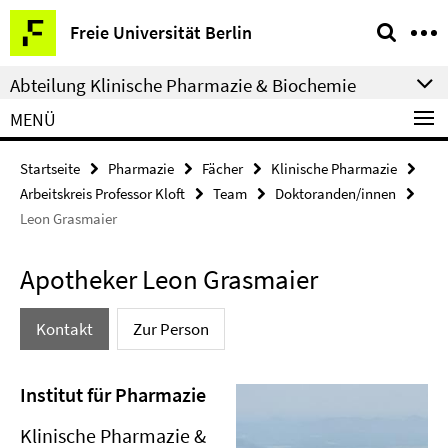
Springe
Service-
Freie Universität Berlin
direkt
Navigation
zu
Abteilung Klinische Pharmazie & Biochemie
Inhalt
MENÜ
Startseite
Pharmazie
Fächer
Klinische Pharmazie
Arbeitskreis Professor Kloft
Team
Doktoranden/innen
Leon Grasmaier
Apotheker Leon Grasmaier
Kontakt
Zur Person
Institut für Pharmazie
Klinische Pharmazie &