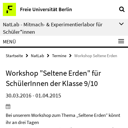
Springe
Service-
Freie Universität Berlin
direkt
Navigation
zu
NatLab - Mitmach- & Experimentierlabor für
Inhalt
Schüler*innen
MENÜ
Startseite
NatLab
Termine
Workshop Seltene Erden
Workshop "Seltene Erden" für
SchülerInnen der Klasse 9/10
30.03.2016 - 01.04.2015
Bei unserem Workshop zum Thema „Seltene Erden“ könnt
ihr an drei Tagen