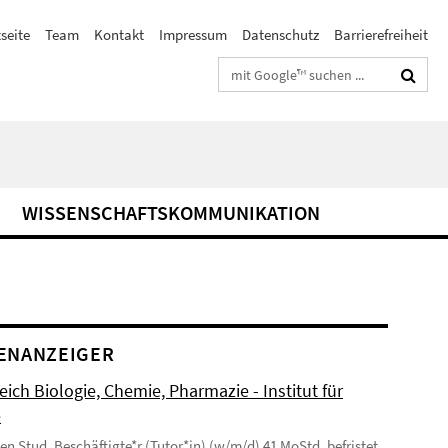
seite
Team
Kontakt
Impressum
Datenschutz
Barrierefreiheit
Suchbegriffe
WISSENSCHAFTSKOMMUNIKATION
ENANZEIGER
ich Biologie, Chemie, Pharmazie - Institut für
e
en Stud. Beschäftigte*r (Tutor*in) (w/m/d) 41 MoStd. befristet