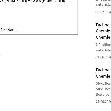
S (Praktikum I) + 2 SWS (Praktikum II)
auf 2 Jah
26.07.202
Fachbere
4195 Berlin
Chemie 
Chemie
2 Position
auf 2 Ja
)
21.06.202
Fachbere
Chemie 
Stud. Bes
Stud. Bes
Bewerbun
21.06.202