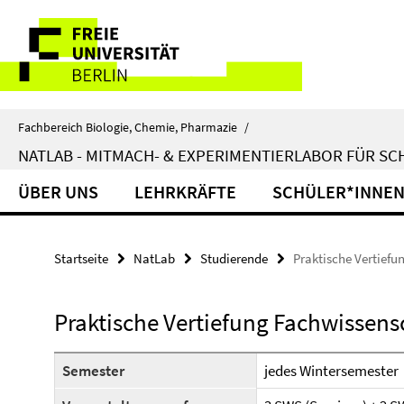
Springe
Service-
direkt
zu
Navigation
Inhalt
Fachbereich Biologie, Chemie, Pharmazie
/
NATLAB - MITMACH- & EXPERIMENTIERLABOR FÜR S
ÜBER UNS
LEHRKRÄFTE
SCHÜLER*INNE
Startseite
NatLab
Studierende
Praktische Vertiefu
Praktische Vertiefung Fachwissens
Semester
jedes Wintersemester