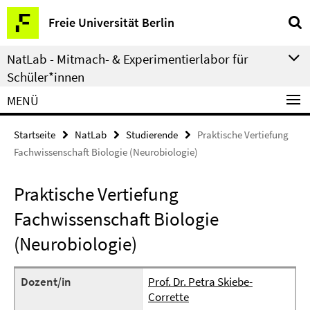
Springe
Service-
Freie Universität Berlin
direkt
Navigation
zu
NatLab - Mitmach- & Experimentierlabor für
Inhalt
Schüler*innen
MENÜ
Startseite
NatLab
Studierende
Praktische Vertiefung
Fachwissenschaft Biologie (Neurobiologie)
Praktische Vertiefung
Fachwissenschaft Biologie
(Neurobiologie)
Dozent/in
Prof. Dr. Petra Skiebe-
Corrette