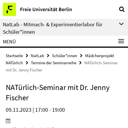
Springe
Service-
Freie Universität Berlin
direkt
Navigation
zu
NatLab - Mitmach- & Experimentierlabor für
Inhalt
Schüler*innen
MENÜ
Startseite
NatLab
Schüler*innen
Mädchenprojekt
NATürlich
Termine der Seminarreihe
NATürlich-Seminar
mit Dr. Jenny Fischer
NATürlich-Seminar mit Dr. Jenny
Fischer
09.11.2023 | 17:00 - 19:00