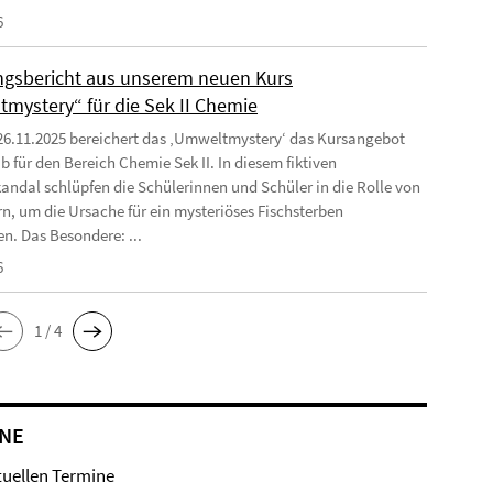
6
ngsbericht aus unserem neuen Kurs
mystery“ für die Sek II Chemie
26.11.2025 bereichert das ‚Umweltmystery‘ das Kursangebot
b für den Bereich Chemie Sek II. In diesem fiktiven
ndal schlüpfen die Schülerinnen und Schüler in die Rolle von
rn, um die Ursache für ein mysteriöses Fischsterben
en. Das Besondere: ...
6
1 / 4
NE
tuellen Termine