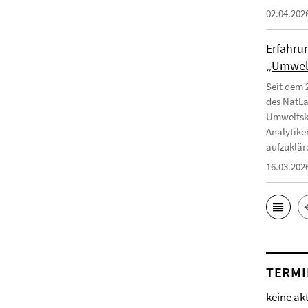
02.04.202
Erfahru
„Umwelt
Seit dem 
des NatLa
Umweltska
Analytike
aufzuklär
16.03.202
TERMI
keine ak