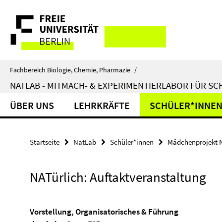
Springe
Service-
direkt
zu
Navigation
Inhalt
Fachbereich Biologie, Chemie, Pharmazie
/
NATLAB - MITMACH- & EXPERIMENTIERLABOR FÜR S
ÜBER UNS
LEHRKRÄFTE
SCHÜLER*INNE
Startseite
NatLab
Schüler*innen
Mädchenprojekt N
NATürlich: Auftaktveranstaltung
Vorstellung, Organisatorisches & Führung