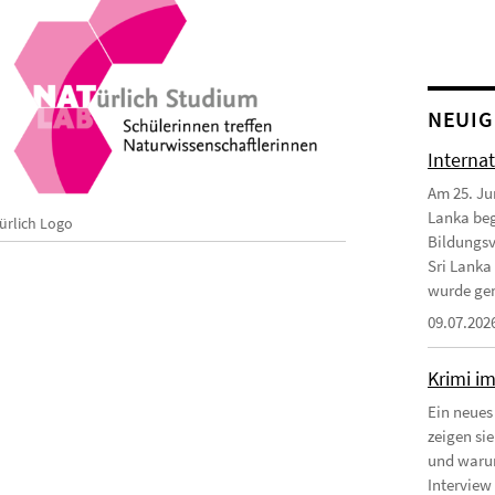
NEUIG
Interna
Am 25. Ju
Lanka beg
ürlich Logo
Bildungsv
Sri Lanka
wurde gem
09.07.202
Krimi i
Ein neues
zeigen si
und warum
Interview 