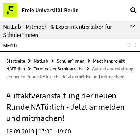
Springe
Service-
Freie Universität Berlin
direkt
Navigation
zu
NatLab - Mitmach- & Experimentierlabor für
Inhalt
Schüler*innen
MENÜ
Startseite
NatLab
Schüler*innen
Mädchenprojekt
NATürlich
Termine der Seminarreihe
Auftaktveranstaltung
der neuen Runde NATürlich - Jetzt anmelden und mitmachen!
Auftaktveranstaltung der neuen
Runde NATürlich - Jetzt anmelden
und mitmachen!
18.09.2019 | 17:00 - 19:00